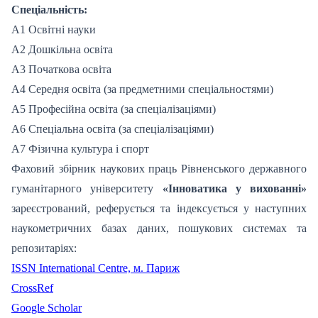
Спеціальність:
А1 Освітні науки
А2 Дошкільна освіта
А3 Початкова освіта
А4 Середня освіта (за предметними спеціальностями)
А5 Професійна освіта (за спеціалізаціями)
А6 Спеціальна освіта (за спеціалізаціями)
А7 Фізична культура і спорт
Фаховий збірник наукових праць Рівненського державного
гуманітарного університету
«Інноватика у вихованні»
зареєстрований, реферується та індексується у наступних
наукометричних базах даних, пошукових системах та
репозитаріях:
ISSN International Centre, м. Париж
CrossRef
Google Scholar