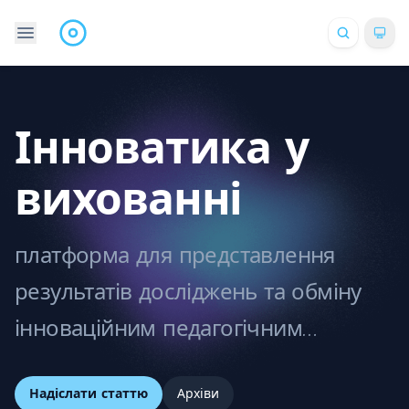
Інноватика у
вихованні
платформа для представлення
результатів досліджень та обміну
інноваційним педагогічним
досвідом на всіх рівнях освіти.
Надіслати статтю
Архіви