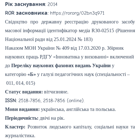
Рік заснування:
2014
ROR засновника:
https://ror.org/02bn3q971
Свідоцтво про державну реєстрацію друкованого засобу
масової інформації ідентифікатор медіа
R30-02515
(Рішення
Національної ради від 25.01.2024 № 183)
Наказом МОН України № 409 від 17.03.2020 р. Збірник
наукових праць РДГУ «Інноватика у вихованні» включений
до
Переліку наукових фахових видань України
у
категорію
«Б»
у галузі педагогічних наук (спеціальності –
011, 014, 015)
Статус видання:
вітчизняне.
ISSN:
2518-7856, 2518-7856 (online).
Мови видання:
українська, англійська та польська.
Періодичність:
двічі на рік.
Кластер:
Розвиток людського капіталу, соціальні науки та
журналістика.